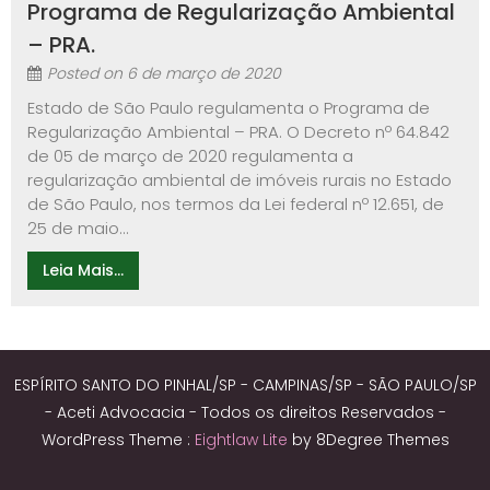
Programa de Regularização Ambiental
– PRA.
Posted on
6 de março de 2020
Estado de São Paulo regulamenta o Programa de
Regularização Ambiental – PRA. O Decreto nº 64.842
de 05 de março de 2020 regulamenta a
regularização ambiental de imóveis rurais no Estado
de São Paulo, nos termos da Lei federal nº 12.651, de
25 de maio...
Leia Mais...
ESPÍRITO SANTO DO PINHAL/SP - CAMPINAS/SP - SÃO PAULO/SP
- Aceti Advocacia - Todos os direitos Reservados -
WordPress Theme :
Eightlaw Lite
by 8Degree Themes