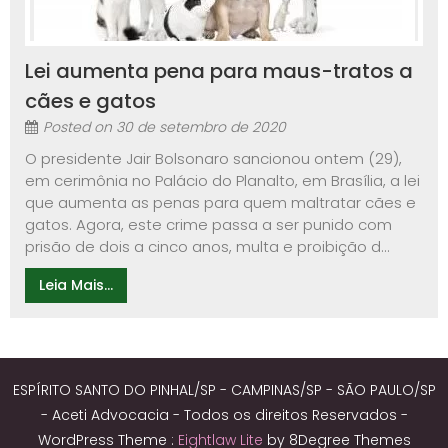
Lei aumenta pena para maus-tratos a
cães e gatos
Posted on
30 de setembro de 2020
O presidente Jair Bolsonaro sancionou ontem (29),
em cerimônia no Palácio do Planalto, em Brasília, a lei
que aumenta as penas para quem maltratar cães e
gatos. Agora, este crime passa a ser punido com
prisão de dois a cinco anos, multa e proibição d...
Leia Mais...
ESPÍRITO SANTO DO PINHAL/SP - CAMPINAS/SP - SÃO PAULO/SP
- Aceti Advocacia - Todos os direitos Reservados -
WordPress Theme :
Eightlaw Lite
by 8Degree Themes