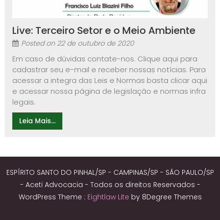
Live: Terceiro Setor e o Meio Ambiente
Posted on
22 de outubro de 2020
Em caso de dúvidas contate-nos. Clique aqui para
cadastrar seu e-mail e receber nossas notícias. Para
acessar a integra das Leis e Normas basta clicar aqui
e acessar nossa página de legislação e normas infra
legais.
Leia Mais...
ESPÍRITO SANTO DO PINHAL/SP - CAMPINAS/SP - SÃO PAULO/SP
- Aceti Advocacia - Todos os direitos Reservados -
WordPress Theme :
Eightlaw Lite
by 8Degree Themes