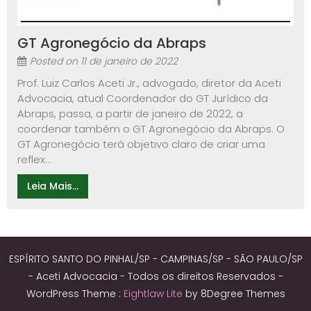
GT Agronegócio da Abraps
Posted on
11 de janeiro de 2022
Prof. Luiz Carlos Aceti Jr., advogado, diretor da Aceti
Advocacia, atual Coordenador do GT Jurídico da
Abraps, passa, a partir de janeiro de 2022, a
coordenar também o GT Agronegócio da Abraps. O
GT Agronegócio terá objetivo claro de criar uma
reflex...
Leia Mais...
ESPÍRITO SANTO DO PINHAL/SP - CAMPINAS/SP - SÃO PAULO/SP
- Aceti Advocacia - Todos os direitos Reservados -
WordPress Theme :
Eightlaw Lite
by 8Degree Themes