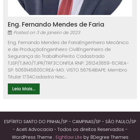
Eng. Fernando Mendes de Faria
Posted on
3 de janeiro de 2023
Eng. Fernando Mendes de FariaEngenheiro Mecânico
e de ProduçãoEngenheiro CivilEngenheiro de
Segurança do TrabalhoPerito Cadastrado
TJSP/TJMG/TJPR/TRF3CONFEA RNP: 261243659-6CREA-
SP: 5069145800CREA-MG: VISTO 56764IBAPE: Membro
Titular 1734Cadastro Nac...
Leia Mais...
ESPÍRITO SANTO DO PINHAL/SP - CAMPINAS/SP - SÃO PAULO/SP
- Aceti Advocacia - Todos os direitos Reservados -
WordPress Theme :
Eightlaw Lite
by 8Degree Themes