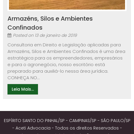
Armazéns, Silos e Ambientes
Confinados
Posted on
13 de janeiro de 2019
Consultoria em Direito e Legislação aplicadas para
Armazéns, Silos e Ambientes Confinados é uma área
estratégica para os empreendedores, empresários
e para o agronegócio, nosso escritório está
preparado para auxiliá-lo nessa área jurídica.
CONHEÇA NO...
Leia Mais...
ESPÍRITO SANTO DO PINHAL/SP - CAMPINAS/SP - SÃO PAULO/SP
- Aceti Advocacia - Todos os direitos Reservados -