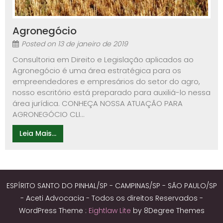
Agronegócio
Posted on
13 de janeiro de 2019
Consultoria em Direito e Legislação aplicados ao
Agronegócio é uma área estratégica para os
empreendedores e empresários do setor do agro,
nosso escritório está preparado para auxiliá-lo nessa
área jurídica. CONHEÇA NOSSA ATUAÇÃO PARA
AGRONEGÓCIO CLI...
Leia Mais...
ESPÍRITO SANTO DO PINHAL/SP - CAMPINAS/SP - SÃO PAULO/SP
- Aceti Advocacia - Todos os direitos Reservados -
WordPress Theme :
Eightlaw Lite
by 8Degree Themes