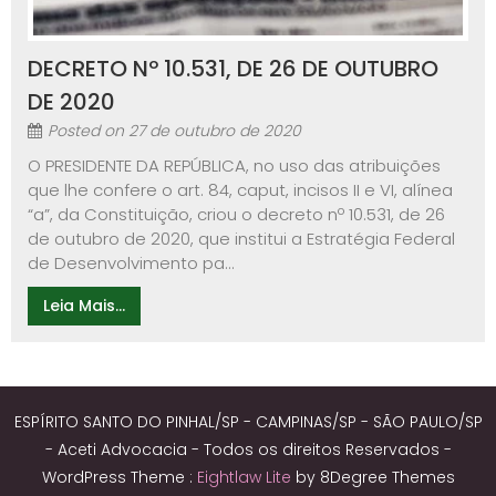
DECRETO Nº 10.531, DE 26 DE OUTUBRO
DE 2020
Posted on
27 de outubro de 2020
O PRESIDENTE DA REPÚBLICA, no uso das atribuições
que lhe confere o art. 84, caput, incisos II e VI, alínea
“a”, da Constituição, criou o decreto nº 10.531, de 26
de outubro de 2020, que institui a Estratégia Federal
de Desenvolvimento pa...
Leia Mais...
ESPÍRITO SANTO DO PINHAL/SP - CAMPINAS/SP - SÃO PAULO/SP
- Aceti Advocacia - Todos os direitos Reservados -
WordPress Theme :
Eightlaw Lite
by 8Degree Themes