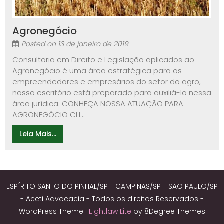
Agronegócio
Posted on
13 de janeiro de 2019
Consultoria em Direito e Legislação aplicados ao
Agronegócio é uma área estratégica para os
empreendedores e empresários do setor do agro,
nosso escritório está preparado para auxiliá-lo nessa
área jurídica. CONHEÇA NOSSA ATUAÇÃO PARA
AGRONEGÓCIO CLI...
Leia Mais...
ESPÍRITO SANTO DO PINHAL/SP - CAMPINAS/SP - SÃO PAULO/SP
- Aceti Advocacia - Todos os direitos Reservados -
WordPress Theme :
Eightlaw Lite
by 8Degree Themes