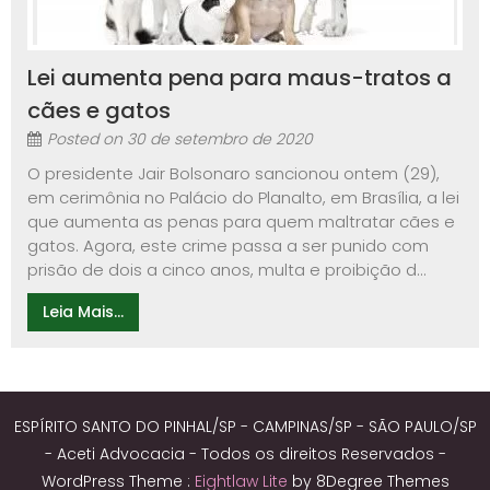
Lei aumenta pena para maus-tratos a
cães e gatos
Posted on
30 de setembro de 2020
O presidente Jair Bolsonaro sancionou ontem (29),
em cerimônia no Palácio do Planalto, em Brasília, a lei
que aumenta as penas para quem maltratar cães e
gatos. Agora, este crime passa a ser punido com
prisão de dois a cinco anos, multa e proibição d...
Leia Mais...
ESPÍRITO SANTO DO PINHAL/SP - CAMPINAS/SP - SÃO PAULO/SP
- Aceti Advocacia - Todos os direitos Reservados -
WordPress Theme :
Eightlaw Lite
by 8Degree Themes