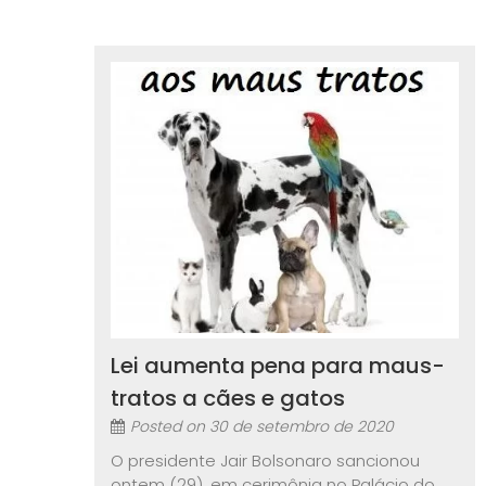
Lei aumenta pena para maus-
tratos a cães e gatos
Posted on
30 de setembro de 2020
O presidente Jair Bolsonaro sancionou
ontem (29), em cerimônia no Palácio do