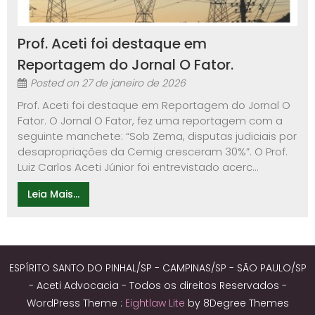
Prof. Aceti foi destaque em
Reportagem do Jornal O Fator.
Posted on
27 de janeiro de 2026
Prof. Aceti foi destaque em Reportagem do Jornal O
Fator. O Jornal O Fator, fez uma reportagem com a
seguinte manchete: “Sob Zema, disputas judiciais por
desapropriações da Cemig cresceram 30%”. O Prof.
Luiz Carlos Aceti Júnior foi entrevistado acerc...
Leia Mais...
ESPÍRITO SANTO DO PINHAL/SP - CAMPINAS/SP - SÃO PAULO/SP
- Aceti Advocacia - Todos os direitos Reservados -
WordPress Theme :
Eightlaw Lite
by 8Degree Themes