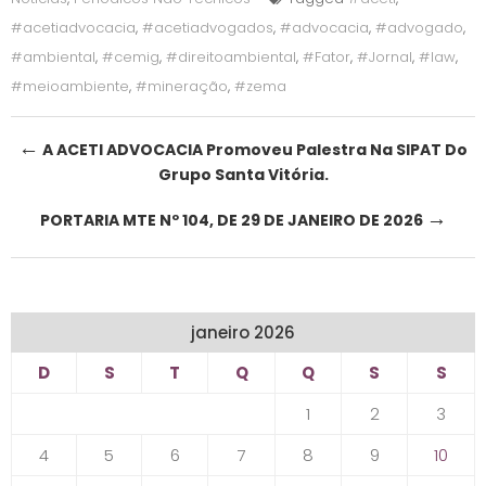
#acetiadvocacia
,
#acetiadvogados
,
#advocacia
,
#advogado
,
#ambiental
,
#cemig
,
#direitoambiental
,
#Fator
,
#Jornal
,
#law
,
#meioambiente
,
#mineração
,
#zema
Post
←
A ACETI ADVOCACIA Promoveu Palestra Na SIPAT Do
Grupo Santa Vitória.
navigation
→
PORTARIA MTE Nº 104, DE 29 DE JANEIRO DE 2026
janeiro 2026
D
S
T
Q
Q
S
S
1
2
3
4
5
6
7
8
9
10