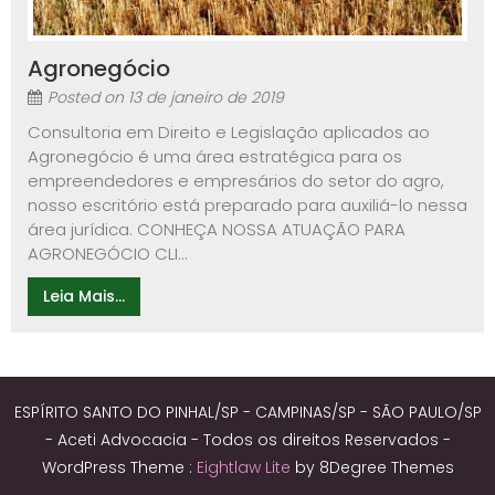
Agronegócio
Posted on
13 de janeiro de 2019
Consultoria em Direito e Legislação aplicados ao
Agronegócio é uma área estratégica para os
empreendedores e empresários do setor do agro,
nosso escritório está preparado para auxiliá-lo nessa
área jurídica. CONHEÇA NOSSA ATUAÇÃO PARA
AGRONEGÓCIO CLI...
Leia Mais...
ESPÍRITO SANTO DO PINHAL/SP - CAMPINAS/SP - SÃO PAULO/SP
- Aceti Advocacia - Todos os direitos Reservados -
WordPress Theme :
Eightlaw Lite
by 8Degree Themes