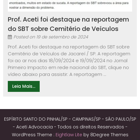
Prof. Aceti foi destaque na reportagem
do SBT sobre Cemitério de Veículos
Posted on
19 de setembro de 2024
Prof. Aceti foi destaque na reportagem do SBT sobre
Cemitério de Veículos de Jacareí / SP. A reportagem
foi ao ar nos dias 18/09/2024 e 19/09/2024 no Jornal
Primeiro Impacto em rede nacional do SBT, clique no
vídeo abaixo para assistir: A reportagem ...
Leia Mais...
ESPÍRITO SANTO DO PINHAL/SP - CAMPINAS/SP - SÃO PAULO/SP
- Aceti Advocacia - Todos os direitos Reservados -
WordPress Theme :
Eightlaw Lite
by 8Degree Themes