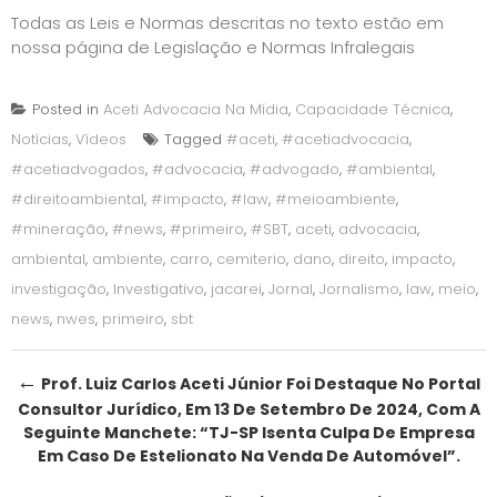
Todas as Leis e Normas descritas no texto estão em
nossa página de
Legislação e Normas Infralegais
Posted in
Aceti Advocacia Na Mídia
,
Capacidade Técnica
,
Notícias
,
Vídeos
Tagged
#aceti
,
#acetiadvocacia
,
#acetiadvogados
,
#advocacia
,
#advogado
,
#ambiental
,
#direitoambiental
,
#impacto
,
#law
,
#meioambiente
,
#mineração
,
#news
,
#primeiro
,
#SBT
,
aceti
,
advocacia
,
ambiental
,
ambiente
,
carro
,
cemiterio
,
dano
,
direito
,
impacto
,
investigação
,
Investigativo
,
jacarei
,
Jornal
,
Jornalismo
,
law
,
meio
,
news
,
nwes
,
primeiro
,
sbt
Post
←
Prof. Luiz Carlos Aceti Júnior Foi Destaque No Portal
Consultor Jurídico, Em 13 De Setembro De 2024, Com A
navigation
Seguinte Manchete: “TJ-SP Isenta Culpa De Empresa
Em Caso De Estelionato Na Venda De Automóvel”.