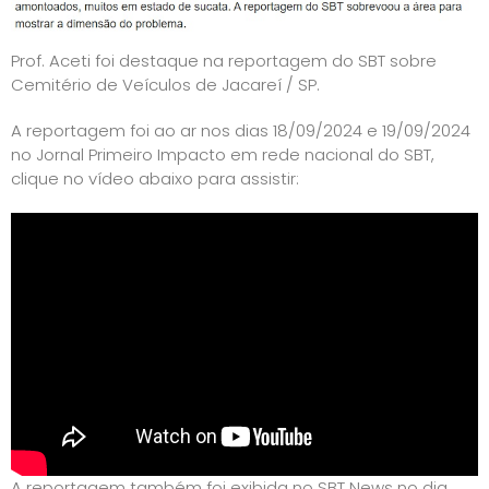
Prof. Aceti foi destaque na reportagem do SBT sobre
Cemitério de Veículos de Jacareí / SP.
A reportagem foi ao ar nos dias 18/09/2024 e 19/09/2024
no Jornal Primeiro Impacto em rede nacional do SBT,
clique no vídeo abaixo para assistir:
A reportagem também foi exibida no SBT News no dia