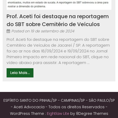
Prof. Aceti foi destaque na reportagem
do SBT sobre Cemitério de Veículos
Posted on
19 de setembro de 2024
Prof. Aceti foi destaque na reportagem do SBT sobre
Cemitério de Veículos de Jacareí / SP. A reportagem
foi ao ar nos dias 18/09/2024 e 19/09/2024 no Jornal
Primeiro Impacto em rede nacional do SBT, clique no
vídeo abaixo para assistir: A reportagem ...
Leia Mais...
ESPÍRITO SANTO DO PINHAL/SP - CAMPINAS/SP - SÃO PAULO/SP
- Aceti Advocacia - Todos os direitos Reservados -
WordPress Theme :
Eightlaw Lite
by 8Degree Themes