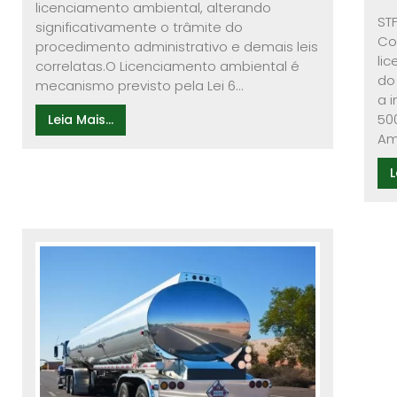
licenciamento ambiental, alterando
ST
significativamente o trâmite do
Co
procedimento administrativo e demais leis
li
correlatas.O Licenciamento ambiental é
do
mecanismo previsto pela Lei 6...
a 
50
Leia Mais...
Am
L