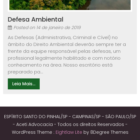
Defesa Ambiental
Posted on
14 de janeiro de 2019
As Defesas (Administrativa, Criminal e Cível) no
âmbito do Direito Ambiental deverão sempre ter a
frente da equipe responsável pelas defesas, um
profissional legalmente habilitado e com notório
conhecimento na área. Nosso escritório está
preparado pa...
Leia Mais...
ESPÍRITO SANTO DO PINHAL/SP - CAMPINAS/SP - SÃO PAULO/SP
- Aceti Advocacia - Todos os direitos Reservados -
WordPress Theme :
Eightlaw Lite
by 8Degree Themes