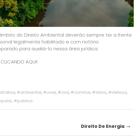
o âmbito do Direito Ambiental deverão sempre ter a frente
sional legalmente habilitado e com notório
arado para auxiliá-lo nessa área jurídica.
 CLICANDO AQUI!
trativa
,
#ambiental
,
#civel
,
#civil
,
#criminal
,
#dano
,
#defesa
,
pular
,
#publica
→
Direito De Energia