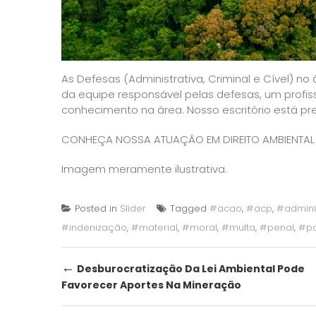
As Defesas (Administrativa, Criminal e Cível) n
da equipe responsável pelas defesas, um profis
conhecimento na área. Nosso escritório está prep
CONHEÇA NOSSA ATUAÇÃO EM DIREITO AMBIENTAL
Imagem meramente ilustrativa.
Posted in
Slider
Tagged
#acao
,
#acp
,
#adminis
#indenização
,
#material
,
#moral
,
#multa
,
#penal
,
#po
Post
←
Desburocratização Da Lei Ambiental Pode
Favorecer Aportes Na Mineração
navigation