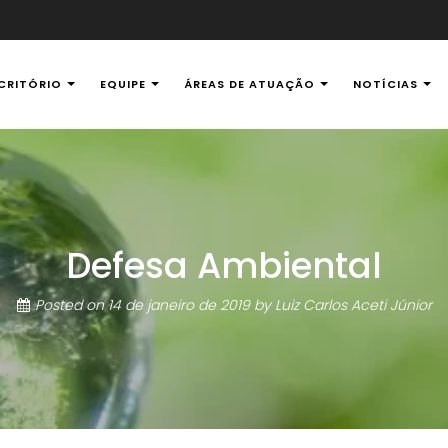
CRITÓRIO
EQUIPE
ÁREAS DE ATUAÇÃO
NOTÍCIAS
al Ambiental
Defesa Ambiental
Posted on
14 de janeiro de 2019
by
Luiz Carlos Aceti Júnior