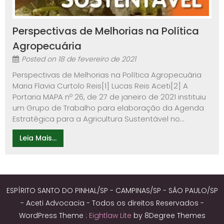
Perspectivas de Melhorias na Política
Agropecuária
Posted on
18 de fevereiro de 2021
Perspectivas de Melhorias na Política Agropecuária
Maria Flavia Curtolo Reis[1] Lucas Reis Aceti[2] A
Portaria MAPA nº 26, de 27 de janeiro de 2021 instituiu
um Grupo de Trabalho para elaboração da Agenda
Estratégica para a Agricultura Sustentável no...
Leia Mais...
ESPÍRITO SANTO DO PINHAL/SP - CAMPINAS/SP - SÃO PAULO/SP
- Aceti Advocacia - Todos os direitos Reservados -
WordPress Theme :
Eightlaw Lite
by 8Degree Themes