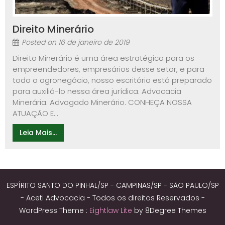
Direito Minerário
Posted on
16 de janeiro de 2019
Direito Minerário é uma área estratégica para os
empreendedores, empresários desse setor, e para
todo o agronegócio, nosso escritório está preparado
para auxiliá-lo nessa área jurídica. Advocacia
Minerária. Advogado Minerário. CONHEÇA NOSSA
ATUAÇÃO E...
Leia Mais...
ESPÍRITO SANTO DO PINHAL/SP - CAMPINAS/SP - SÃO PAULO/SP
- Aceti Advocacia - Todos os direitos Reservados -
WordPress Theme :
Eightlaw Lite
by 8Degree Themes