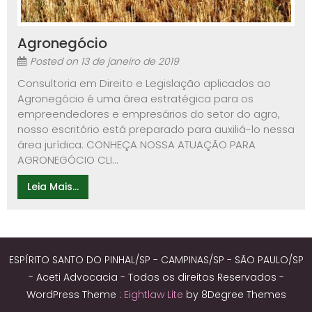
Agronegócio
Posted on
13 de janeiro de 2019
Consultoria em Direito e Legislação aplicados ao
Agronegócio é uma área estratégica para os
empreendedores e empresários do setor do agro,
nosso escritório está preparado para auxiliá-lo nessa
área jurídica. CONHEÇA NOSSA ATUAÇÃO PARA
AGRONEGÓCIO CLI...
Leia Mais...
ESPÍRITO SANTO DO PINHAL/SP - CAMPINAS/SP - SÃO PAULO/SP
- Aceti Advocacia - Todos os direitos Reservados -
WordPress Theme :
Eightlaw Lite
by 8Degree Themes