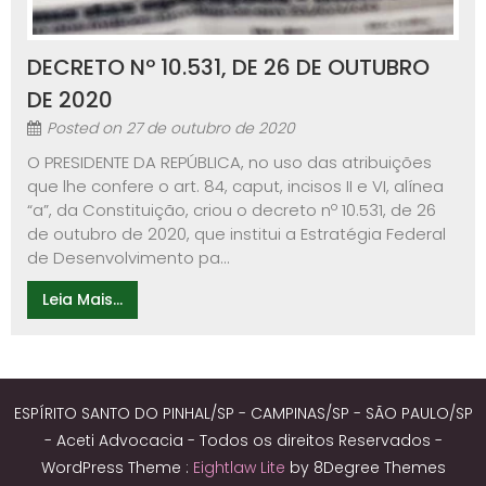
DECRETO Nº 10.531, DE 26 DE OUTUBRO
DE 2020
Posted on
27 de outubro de 2020
O PRESIDENTE DA REPÚBLICA, no uso das atribuições
que lhe confere o art. 84, caput, incisos II e VI, alínea
“a”, da Constituição, criou o decreto nº 10.531, de 26
de outubro de 2020, que institui a Estratégia Federal
de Desenvolvimento pa...
Leia Mais...
ESPÍRITO SANTO DO PINHAL/SP - CAMPINAS/SP - SÃO PAULO/SP
- Aceti Advocacia - Todos os direitos Reservados -
WordPress Theme :
Eightlaw Lite
by 8Degree Themes