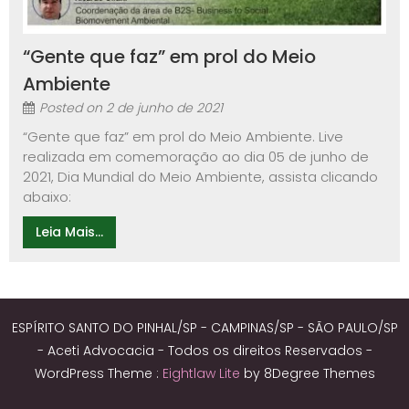
“Gente que faz” em prol do Meio
Ambiente
Posted on
2 de junho de 2021
“Gente que faz” em prol do Meio Ambiente. Live
realizada em comemoração ao dia 05 de junho de
2021, Dia Mundial do Meio Ambiente, assista clicando
abaixo:
Leia Mais...
ESPÍRITO SANTO DO PINHAL/SP - CAMPINAS/SP - SÃO PAULO/SP
- Aceti Advocacia - Todos os direitos Reservados -
WordPress Theme :
Eightlaw Lite
by 8Degree Themes