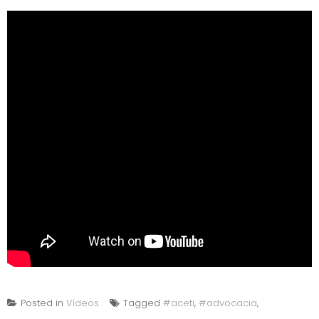
Posted in
Vídeos
Tagged
#aceti
,
#advocacia
,