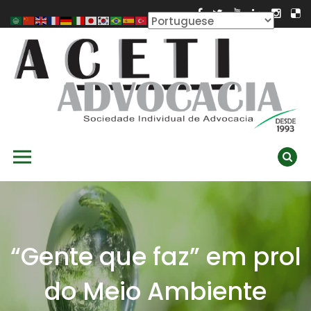
Skip
to
content
ACETI ADVOCACIA
Aceti Advocacia – Assessoria e Consultoria Empresarial
Primary Menu
Ambiental
“Gente que faz” em prol
do Meio Ambiente