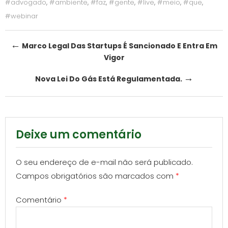
#advogado
,
#ambiente
,
#faz
,
#gente
,
#live
,
#meio
,
#que
,
#webinar
Post
←
Marco Legal Das Startups É Sancionado E Entra Em
Vigor
navigation
→
Nova Lei Do Gás Está Regulamentada.
Deixe um comentário
O seu endereço de e-mail não será publicado.
Campos obrigatórios são marcados com
*
Comentário
*