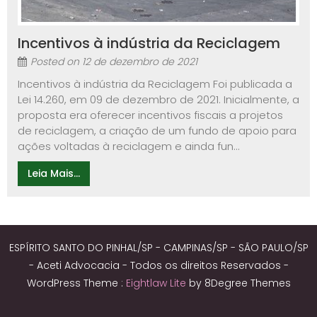
Incentivos à indústria da Reciclagem
Posted on
12 de dezembro de 2021
Incentivos à indústria da Reciclagem Foi publicada a
Lei 14.260, em 09 de dezembro de 2021. Inicialmente, a
proposta era oferecer incentivos fiscais a projetos
de reciclagem, a criação de um fundo de apoio para
ações voltadas à reciclagem e ainda fun...
Leia Mais...
ESPÍRITO SANTO DO PINHAL/SP - CAMPINAS/SP - SÃO PAULO/SP
- Aceti Advocacia - Todos os direitos Reservados -
WordPress Theme :
Eightlaw Lite
by 8Degree Themes