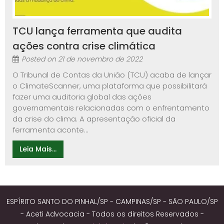
TCU lança ferramenta que audita
ações contra crise climática
Posted on
21 de novembro de 2022
O Tribunal de Contas da União (TCU) acaba de lançar
o ClimateScanner, uma plataforma que possibilitará
fazer uma auditoria global das ações
governamentais relacionadas com o enfrentamento
da crise do clima. A apresentação oficial da
ferramenta aconte...
Leia Mais...
ESPÍRITO SANTO DO PINHAL/SP - CAMPINAS/SP - SÃO PAULO/SP
- Aceti Advocacia - Todos os direitos Reservados -