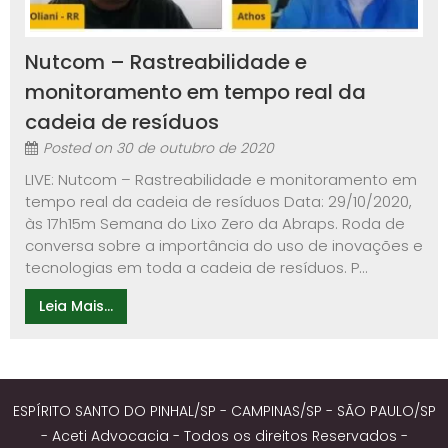
Nutcom – Rastreabilidade e
monitoramento em tempo real da
cadeia de resíduos
Posted on
30 de outubro de 2020
LIVE: Nutcom – Rastreabilidade e monitoramento em
tempo real da cadeia de resíduos Data: 29/10/2020,
às 17h15m Semana do Lixo Zero da Abraps. Roda de
conversa sobre a importância do uso de inovações e
tecnologias em toda a cadeia de resíduos. P...
Leia Mais...
ESPÍRITO SANTO DO PINHAL/SP - CAMPINAS/SP - SÃO PAULO/SP
- Aceti Advocacia - Todos os direitos Reservados -