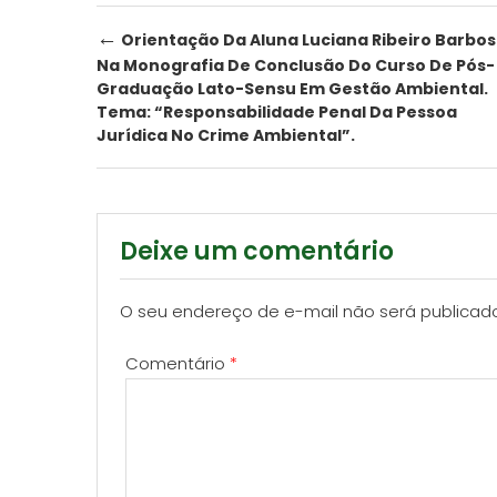
Post
←
Orientação Da Aluna Luciana Ribeiro Barbo
Na Monografia De Conclusão Do Curso De Pós-
navigation
Graduação Lato-Sensu Em Gestão Ambiental.
Tema: “Responsabilidade Penal Da Pessoa
Jurídica No Crime Ambiental”.
Deixe um comentário
O seu endereço de e-mail não será publicad
Comentário
*