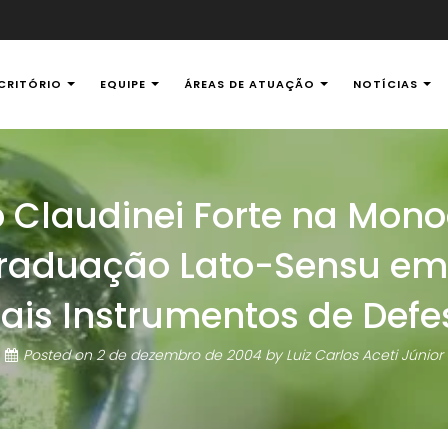
CRITÓRIO
EQUIPE
ÁREAS DE ATUAÇÃO
NOTÍCIAS
al Ambiental
 Claudinei Forte na Mon
raduação Lato-Sensu em
pais Instrumentos de Defe
Posted on
2 de dezembro de 2004
by
Luiz Carlos Aceti Júnior