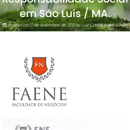
em São Luís / MA.
Posted on
17 de setembro de 2011
by
Luiz Carlos Aceti Júnior