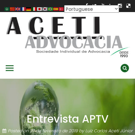
Skip
to
content
ACETI ADVOCACIA
Aceti Advocacia – Assessoria e Consultoria Empresarial
Primary Menu
Ambiental
Entrevista APTV
Posted on
27 de fevereiro de 2019
by
Luiz Carlos Aceti Júnior