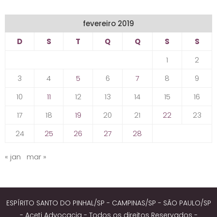
fevereiro 2019
D
S
T
Q
Q
S
S
1
2
3
4
5
6
7
8
9
10
11
12
13
14
15
16
17
18
19
20
21
22
23
24
25
26
27
28
« jan
mar »
ESPÍRITO SANTO DO PINHAL/SP - CAMPINAS/SP - SÃO PAULO/SP
- Aceti Advocacia - Todos os direitos Reservados -