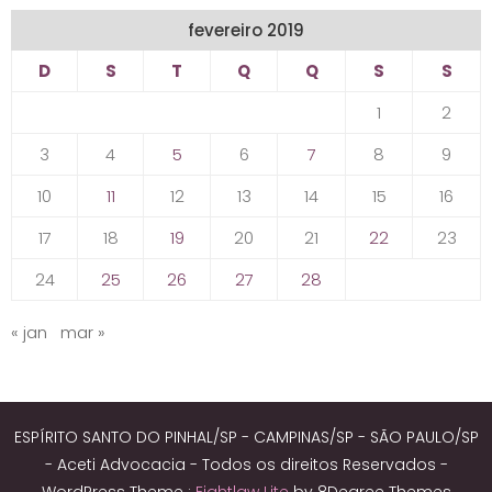
fevereiro 2019
D
S
T
Q
Q
S
S
1
2
3
4
5
6
7
8
9
10
11
12
13
14
15
16
17
18
19
20
21
22
23
24
25
26
27
28
« jan
mar »
ESPÍRITO SANTO DO PINHAL/SP - CAMPINAS/SP - SÃO PAULO/SP
- Aceti Advocacia - Todos os direitos Reservados -