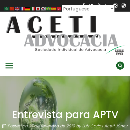
Skip
to
content
ACETI ADVOCACIA
Aceti Advocacia – Assessoria e Consultoria Empresarial
Primary Menu
Ambiental
Entrevista para APTV
Posted on
27 de fevereiro de 2019
by
Luiz Carlos Aceti Júnior