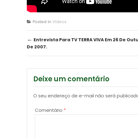
Posted in
Vídeos
Post
←
Entrevista Para TV TERRA VIVA Em 26 De Out
De 2007.
navigation
Deixe um comentário
O seu endereço de e-mail não será publicad
Comentário
*