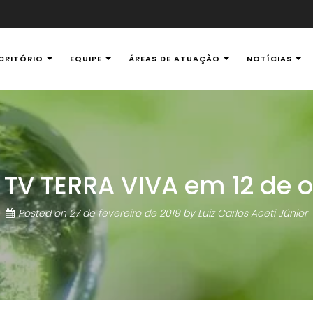
CRITÓRIO
EQUIPE
ÁREAS DE ATUAÇÃO
NOTÍCIAS
al Ambiental
 TV TERRA VIVA em 12 de 
Posted on
27 de fevereiro de 2019
by
Luiz Carlos Aceti Júnior