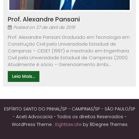
Prof. Alexandre Pansani
Posted on
27 de abril de 2019
Prof. Alexandre Pansani Graduado em Tecnologia em
Construção Civil pela Universidade Estadual de
Campinas – CESET (1997) e mestrado em Engenharia
Civil pela Universidade Estadual de Campinas (2001).
Atualmente é sócio – Gerenciamento Ambi...
Leia Mais...
ESPÍRITO SANTO DO PINHAL/SP - CAMPINAS/SP - SÃO PAULO/SP
- Aceti Advocacia - Todos os direitos Reservados -
WordPress Theme :
Eightlaw Lite
by 8Degree Themes