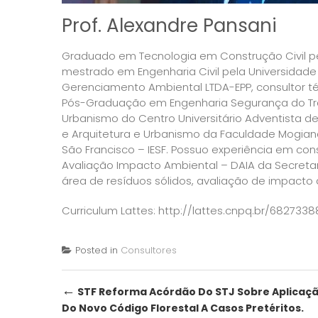
Prof. Alexandre Pansani
Graduado em Tecnologia em Construção Civil pe
mestrado em Engenharia Civil pela Universidade
Gerenciamento Ambiental LTDA-EPP, consultor t
Pós-Graduação em Engenharia Segurança do Tr
Urbanismo do Centro Universitário Adventista d
e Arquitetura e Urbanismo da Faculdade Mogiana
São Francisco – IESF. Possuo experiência em con
Avaliação Impacto Ambiental – DAIA da Secretar
área de resíduos sólidos, avaliação de impacto
Curriculum Lattes:
http://lattes.cnpq.br/682733
Posted in
Consultores
Post
←
STF Reforma Acórdão Do STJ Sobre Aplicaç
Do Novo Código Florestal A Casos Pretéritos.