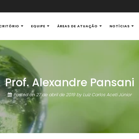
CRITÓRIO
EQUIPE
ÁREAS DE ATUAÇÃO
NOTÍCIAS
al Ambiental
Prof. Alexandre Pansani
Posted on
27 de abril de 2019
by
Luiz Carlos Aceti Júnior