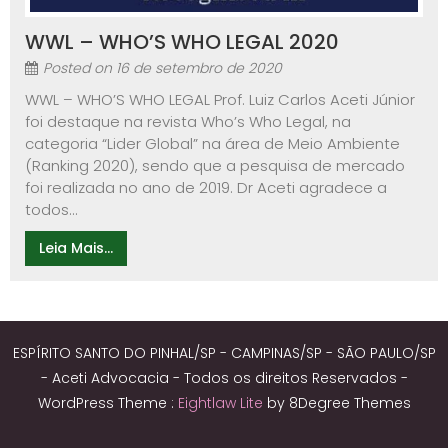
WWL – WHO’S WHO LEGAL 2020
Posted on
16 de setembro de 2020
WWL – WHO’S WHO LEGAL Prof. Luiz Carlos Aceti Júnior
foi destaque na revista Who’s Who Legal, na
categoria “Lider Global” na área de Meio Ambiente
(Ranking 2020), sendo que a pesquisa de mercado
foi realizada no ano de 2019. Dr Aceti agradece a
todos...
Leia Mais...
ESPÍRITO SANTO DO PINHAL/SP - CAMPINAS/SP - SÃO PAULO/SP
- Aceti Advocacia - Todos os direitos Reservados -
WordPress Theme :
Eightlaw Lite
by 8Degree Themes