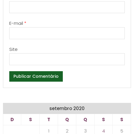
E-mail
*
Site
setembro 2020
D
S
T
Q
Q
S
S
1
2
3
4
5