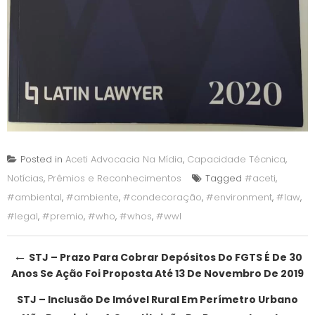
Posted in
Aceti Advocacia Na Mídia
,
Capacidade Técnica
,
Notícias
,
Prêmios e Reconhecimentos
Tagged
#aceti
,
#ambiental
,
#ambiente
,
#condecoração
,
#environment
,
#law
,
#legal
,
#premio
,
#who
,
#whos
,
#wwl
Post
←
STJ – Prazo Para Cobrar Depósitos Do FGTS É De 30
Anos Se Ação Foi Proposta Até 13 De Novembro De 2019
navigation
STJ – Inclusão De Imóvel Rural Em Perímetro Urbano