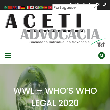
Skip
to
content
ACETI ADVOCACIA
Aceti Advocacia – Assessoria e Consultoria Empresarial
Primary Menu
Ambiental
WWL – WHO’S WHO
LEGAL 2020