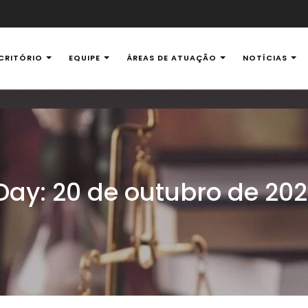
CRITÓRIO
EQUIPE
ÁREAS DE ATUAÇÃO
NOTÍCIAS
al Ambiental
Day:
20 de outubro de 202