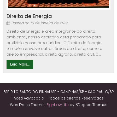
Direito de Energia
Posted on
15 de janeiro de 2019
Direito de Energia é área integrante do direito
ambiental, nosso escritório está preparado para
auxiliá-lo nessa área jurídica. O Direito de Energia
também envolve outras áreas do direito, como o
direito empresarial, direito agrário, direito civil, d...
Leia Mais...
ESPÍRITO SANTO DO PINHAL/SP - CAMPINAS/SP - SÃO PAULO/SP
- Aceti Advocacia - Todos os direitos Reservados -
WordPress Theme :
Eightlaw Lite
by 8Degree Themes