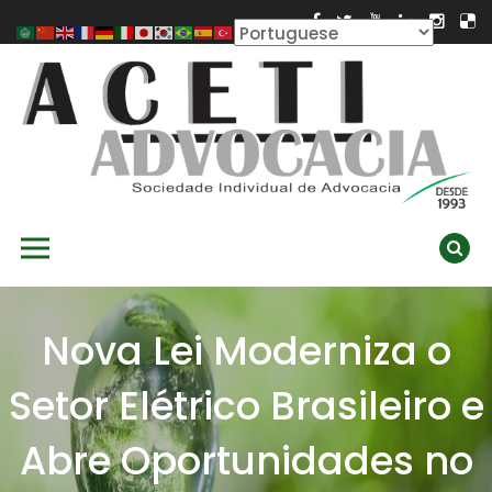
Skip
to
content
ACETI ADVOCACIA
Aceti Advocacia – Assessoria e Consultoria Empresarial
Primary Menu
Ambiental
Nova Lei Moderniza o
Setor Elétrico Brasileiro e
Abre Oportunidades no