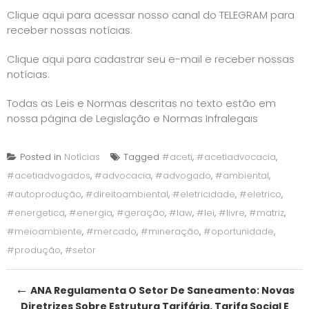
Clique aqui para acessar nosso canal do TELEGRAM para
receber nossas notícias.
Clique aqui para cadastrar seu e-mail e receber nossas
notícias.
Todas as Leis e Normas descritas no texto estão em
nossa página de
Legislação e Normas Infralegais
Posted in
Notícias
Tagged
#aceti
,
#acetiadvocacia
,
#acetiadvogados
,
#advocacia
,
#advogado
,
#ambiental
,
#autoprodução
,
#direitoambiental
,
#eletricidade
,
#eletrico
,
#energetica
,
#energia
,
#geração
,
#law
,
#lei
,
#livre
,
#matriz
,
#meioambiente
,
#mercado
,
#mineração
,
#oportunidade
,
#produção
,
#setor
Post
←
ANA Regulamenta O Setor De Saneamento: Novas
Diretrizes Sobre Estrutura Tarifária, Tarifa Social E