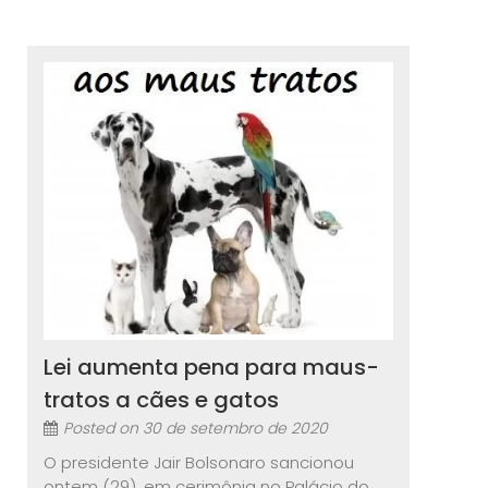
Lei aumenta pena para maus-
tratos a cães e gatos
Posted on
30 de setembro de 2020
O presidente Jair Bolsonaro sancionou
ontem (29), em cerimônia no Palácio do