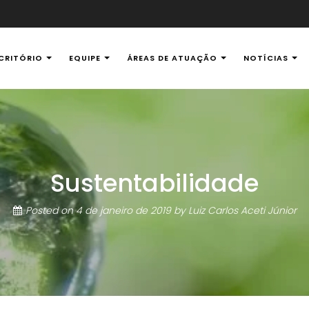
CRITÓRIO
EQUIPE
ÁREAS DE ATUAÇÃO
NOTÍCIAS
al Ambiental
Sustentabilidade
Posted on
4 de janeiro de 2019
by
Luiz Carlos Aceti Júnior