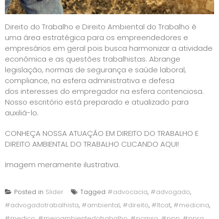
Direito do Trabalho e Direito Ambiental do Trabalho é
uma área estratégica para os empreendedores e
empresários em geral pois busca harmonizar a atividade
econômica e as questões trabalhistas. Abrange
legislação, normas de segurança e saúde laboral,
compliance, na esfera administrativa e defesa
dos interesses do empregador na esfera contenciosa.
Nosso escritório está preparado e atualizado para
auxiliá-lo.
CONHEÇA NOSSA ATUAÇÃO EM DIREITO DO TRABALHO E
DIREITO AMBIENTAL DO TRABALHO CLICANDO AQUI!
Imagem meramente ilustrativa.
Posted in
Slider
Tagged
#advocacia
,
#advogado
,
#advogadotrabalhista
,
#ambiental
,
#direito
,
#ltcat
,
#medicina
,
#medico
,
#meioambientedotrabalho
,
#pcmso
,
#ppp
,
#ppra
,