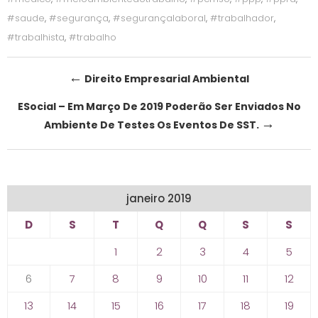
#saude
,
#segurança
,
#segurançalaboral
,
#trabalhador
,
#trabalhista
,
#trabalho
Post
←
Direito Empresarial Ambiental
navigation
ESocial – Em Março De 2019 Poderão Ser Enviados No
→
Ambiente De Testes Os Eventos De SST.
janeiro 2019
D
S
T
Q
Q
S
S
1
2
3
4
5
6
7
8
9
10
11
12
13
14
15
16
17
18
19