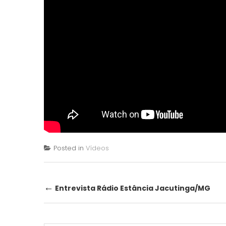
Posted in
Vídeos
Post
←
Entrevista Rádio Estância Jacutinga/MG
navigation