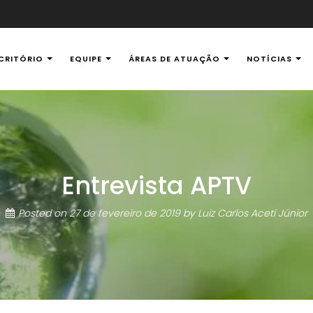
CRITÓRIO
EQUIPE
ÁREAS DE ATUAÇÃO
NOTÍCIAS
al Ambiental
Entrevista APTV
Posted on
27 de fevereiro de 2019
by
Luiz Carlos Aceti Júnior