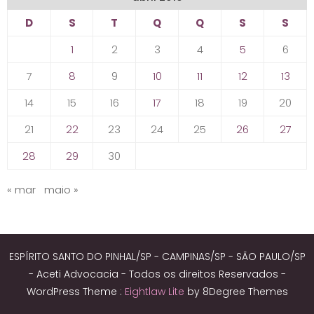
D
S
T
Q
Q
S
S
1
2
3
4
5
6
7
8
9
10
11
12
13
14
15
16
17
18
19
20
21
22
23
24
25
26
27
28
29
30
« mar
maio »
ESPÍRITO SANTO DO PINHAL/SP - CAMPINAS/SP - SÃO PAULO/SP
- Aceti Advocacia - Todos os direitos Reservados -
WordPress Theme :
Eightlaw Lite
by 8Degree Themes