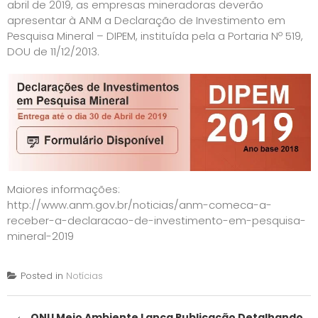
abril de 2019, as empresas mineradoras deverão
apresentar à ANM a Declaração de Investimento em
Pesquisa Mineral – DIPEM, instituída pela a Portaria Nº 519,
DOU de 11/12/2013.
Maiores informações:
http://www.anm.gov.br/noticias/anm-comeca-a-
receber-a-declaracao-de-investimento-em-pesquisa-
mineral-2019
Posted in
Notícias
Post
←
ONU Meio Ambiente Lança Publicação Detalhando