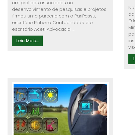
em prol dos associados no
No
desenvolvimento de pesquisas e projetos
da
firmou uma parceria com a PariPassu,
O 
escritório Pinheiro Contabilidade e o
Mi
escritório Aceti Advocacia ...
pa
in
Leia Mais...
vis
L