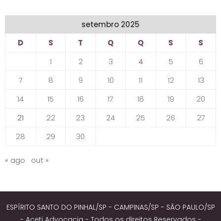
setembro 2025
D
S
T
Q
Q
S
S
1
2
3
4
5
6
7
8
9
10
11
12
13
14
15
16
17
18
19
20
21
22
23
24
25
26
27
28
29
30
« ago
out »
ESPÍRITO SANTO DO PINHAL/SP - CAMPINAS/SP - SÃO PAULO/SP
- Aceti Advocacia - Todos os direitos Reservados -