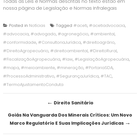
Todas as Leis e Normas descritas no texto estão em
nossa página de
Legislação e Normas Infralegais
Posted in
Notícias
Tagged
#aceti
,
#acetiadvocacia
,
#advocacia
,
#advogado
,
#agronegócio
,
#ambiental
,
#conformidade
,
#ConsultoriaJurídica
,
#direitoagrário
,
#DireitoAgropecuário
,
#direitoambiental
,
#DireitoRural
,
#FiscalizaçãoAgropecuária
,
#law
,
#LegislaçãoAgropecuária
,
#mapa
,
#meioambiente
,
#mineração
,
#PortariaSDA
,
#ProcessoAdministrativo
,
#SegurançaJurídica
,
#TAC
,
#TermoAjustamentoConduta
Post
←
Direito Sanitário
navigation
Goiás Na Vanguarda Dos Minerais Críticos: Um Novo
→
Marco Regulatório E Suas Implicações Jurídicas