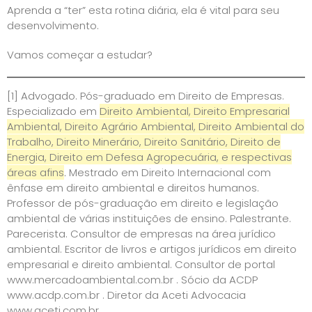
Aprenda a “ter” esta rotina diária, ela é vital para seu
desenvolvimento.
Vamos começar a estudar?
[1]
Advogado. Pós-graduado em Direito de Empresas.
Especializado em
Direito Ambiental, Direito Empresarial
Ambiental, Direito Agrário Ambiental, Direito Ambiental do
Trabalho, Direito Minerário, Direito Sanitário, Direito de
Energia, Direito em Defesa Agropecuária, e respectivas
áreas afins
.
Mestrado em Direito Internacional com
ênfase em direito ambiental e direitos humanos.
Professor de pós-graduação em direito e legislação
ambiental de várias instituições de ensino. Palestrante.
Parecerista. Consultor de empresas na área jurídico
ambiental. Escritor de livros e artigos jurídicos em direito
empresarial e direito ambiental. Consultor de portal
www.mercadoambiental.com.br
. Sócio da ACDP
www.acdp.com.br
. Diretor da Aceti Advocacia
www.aceti.com.br