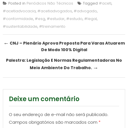
Posted in
Periódicos Não Técnicos
Tagged
#aceti
,
#acetiadvocacia
,
#acetiadvogados
,
#advogado
,
#conformidade
,
#esg
,
#estudar
,
#estudo
,
#legal
,
#sustentabilidade
,
#treinamento
Post
←
CNJ – Plenário Aprova Proposta Para Varas Atuarem
De Modo 100% Digital
navigation
Palestra: Legislação E Normas Regulamentadoras No
→
Meio Ambiente Do Trabalho.
Deixe um comentário
O seu endereço de e-mail não será publicado.
Campos obrigatórios são marcados com
*