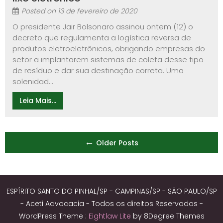
Posted on
13 de fevereiro de 2020
O presidente Jair Bolsonaro assinou ontem (12) o
decreto que regulamenta a logística reversa de
produtos eletroeletrônicos, obrigando empresas do
setor a implantarem sistemas de coleta desse tipo
de resíduo e dar sua destinação correta. Uma
solenidad...
Leia Mais...
Posts
←
Older Posts
navigation
ESPÍRITO SANTO DO PINHAL/SP - CAMPINAS/SP - SÃO PAULO/SP
- Aceti Advocacia - Todos os direitos Reservados -
WordPress Theme :
Eightlaw Lite
by 8Degree Themes